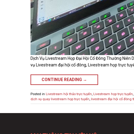
Dịch Vụ Livestream Họp Đại Hội Cổ Đông Thường Niên 
vụ Livestream đại hội cổ đông, Livestream họp trực tu
CONTINUE READING
→
Posted in
Livestream hội thảo trực tuyến
,
Livestream họp trực tuyến
dịch vụ quay livestream họp trực tuyến
,
livestream đại hội cổ đông 