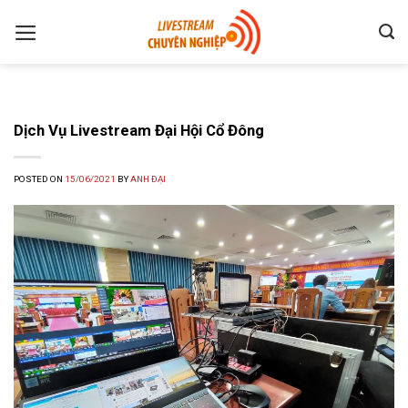
Skip
to
content
Dịch Vụ Livestream Đại Hội Cổ Đông
POSTED ON
15/06/2021
BY
ANH ĐẠI