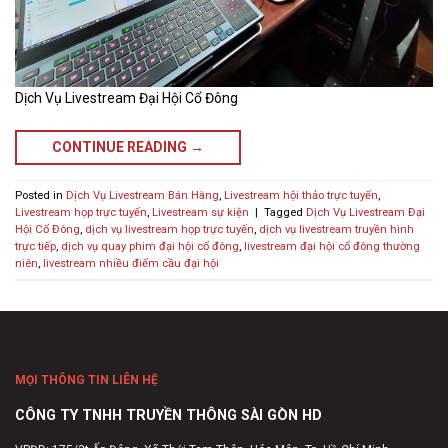
Dịch Vụ Livestream Đại Hội Cổ Đông
CONTINUE READING
→
Posted in
Dịch Vụ Livestream Bán Hàng
,
Livestream hội thảo trực tuyến
,
Livestream họp trực tuyến
,
Livestream sự kiện
|
Tagged
Dịch Vụ Livestream Đại
Hội Cổ Đông
,
dịch vụ livestream họp trực tuyến
,
dịch vụ livestream truyền hình
trực tiếp
,
dịch vụ quay phim đại hội cổ đông
,
livestream đại hội cổ đông thường
niên
,
livestream nhiều điểm cầu đại hội
MỌI THÔNG TIN LIÊN HỆ
CÔNG TY TNHH TRUYỀN THÔNG SÀI GÒN HD