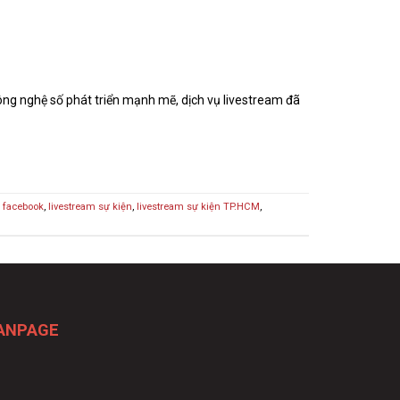
ghệ số phát triển mạnh mẽ, dịch vụ livestream đã
m facebook
,
livestream sự kiện
,
livestream sự kiện TP.HCM
,
ANPAGE