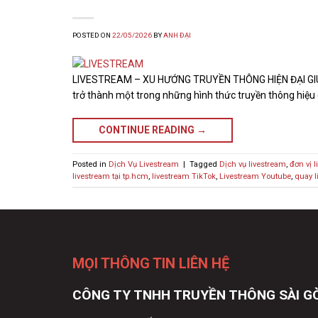
POSTED ON
22/05/2026
BY
ANH ĐẠI
LIVESTREAM – XU HƯỚNG TRUYỀN THÔNG HIỆN ĐẠI GIÚP
trở thành một trong những hình thức truyền thông hiệu q
CONTINUE READING
→
Posted in
Dịch Vụ Livestream
|
Tagged
Dịch vụ livestream
,
đơn vị l
livestream tại tp.hcm
,
livestream TikTok
,
Livestream Youtube
,
quay l
MỌI THÔNG TIN LIÊN HỆ
CÔNG TY TNHH TRUYỀN THÔNG SÀI G