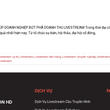
 DOANH NGHIỆP BỨT PHÁ DOANH THU LIVESTREAM Trong thời đại công n
uả nhất hiện nay. Từ tổ chức sự kiện, hội thảo, đại hội cổ đông,
ivestream uy tín
,
livestream
,
Livestream bán hàng
,
Livestream chuyên nghiệp
,
livestrea
ivestream
DỊCH VỤ
F
ÒN HD
Dịch Vụ Livestream Cầu Truyền Hình