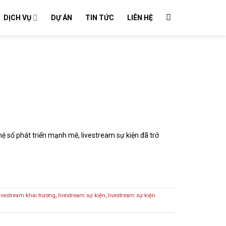
DỊCH VỤ
DỰ ÁN
TIN TỨC
LIÊN HỆ
ố phát triển mạnh mẽ, livestream sự kiện đã trở
livestream khai trương
,
livestream sự kiện
,
livestream sự kiện