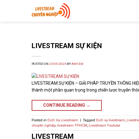
Skip
to
content
LIVESTREAM SỰ KIỆN
POSTED ON
23/05/2026
BY
ANH ĐẠI
LIVESTREAM SỰ KIỆN – GIẢI PHÁP TRUYỀN THÔNG HIỆN Đ
thành một phần quan trọng trong chiến lược truyền thôn
CONTINUE READING
→
Posted in
Dịch Vụ Livestream
|
Tagged
Dịch vụ livestream
,
Livestr
chuyên nghiệp
,
livestream TP.HCM
,
Livestream Youtube
LIVESTREAM